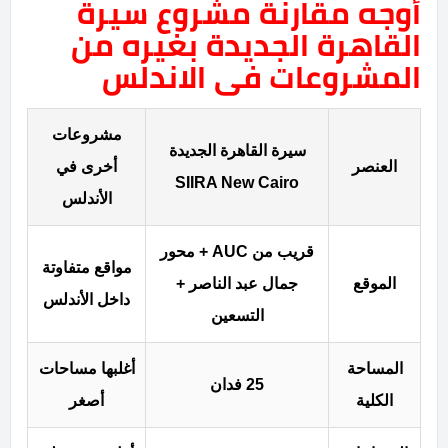
أوجه مقارنة مشروع سيرة
القاهرة الجديدة بغيره من
المشروعات فى الاندلس
مشروعات
سيرة القاهرة الجديدة
العنصر
أخرى في
SIIRA New Cairo
الأندلس
قريب من AUC + محور
مواقع متفاوتة
الموقع
جمال عبد الناصر +
داخل الأندلس
التسعين
المساحة
أغلبها مساحات
25 فدان
الكلية
أصغر