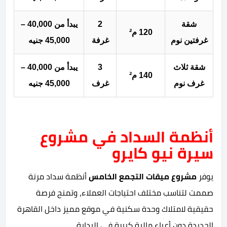
شقة
2
يبدأ من 40,000 –
120 م²
غرفتين نوم
غرفة
45,000 جنيه
شقة ثلاث
3
يبدأ من 40,000 –
140 م²
غرف نوم
غرف
45,000 جنيه
أنظمة السداد في مشروع
سيرة نيو كايرو
يوفر
مشروع ميقات التجمع الخامس
أنظمة سداد مرنة
صممت لتناسب مختلف احتياجات العملاء، وتمنح فرصة
حقيقية لامتلاك وحدة سكنية في موقع مميز داخل القاهرة
الجديدة دون أعباء مالية كبيرة في البداية.