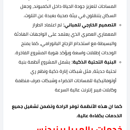
المساحات لتعزيز جودة الحياة داخل الكمبوند، وجعل
السكان يتنقلون في بيئة صحية بعيدة عن التلوث.
التصميم الخارجي للمباني:
تم اعتماد الطراز
المعماري العصري الذي يعتمد على الواجهات الهادئة
والبسيطة مع استخدام الزجاج البانورامي، كما يمنح
الوحدات إطلالات واسعة ويؤكد هوية المشروع الفاخرة.
البنية التحتية الذكية:
يشمل المشروع أنظمة بنية
تحتية حديثة، مثل
شبكات إنارة ذكية و
نظم ري
أوتوماتيكية للمساحات الخضراء و
شبكات صرف منظمة
و
كابلات فيبر إنترنت عالية السرعة
كما ان هذه الأنظمة توفر الراحة وتضمن تشغيل جميع
الخدمات بكفاءة عالية.
خدمات بالميرا ريزيدنس