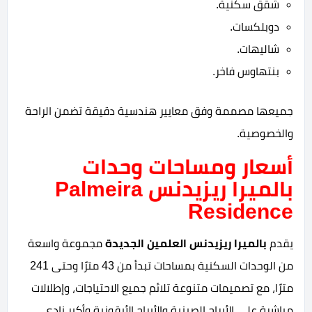
شقق سكنية.
دوبلكسات.
شاليهات.
بنتهاوس فاخر.
جميعها مصممة وفق معايير هندسية دقيقة تضمن الراحة
والخصوصية.
أسعار ومساحات وحدات
بالميرا ريزيدنس Palmeira
Residence
يقدم
بالميرا ريزيدنس العلمين الجديدة
مجموعة واسعة
من الوحدات السكنية بمساحات تبدأ من 43 مترًا وحتى 241
مترًا، مع تصميمات متنوعة تلائم جميع الاحتياجات، وإطلالات
مباشرة على الأبراج الصينية والأبراج الأيقونية وأكبر نادي